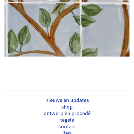
nieuws en updates
shop
ontwerp en procedé
tegels
contact
faq