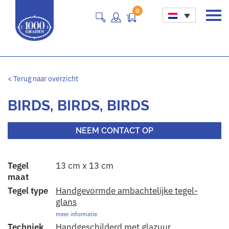
0
Main Navigation
< Terug naar overzicht
BIRDS, BIRDS, BIRDS
NEEM CONTACT OP
Tegel
13 cm x 13 cm
maat
Tegel type
Handgevormde ambachtelijke tegel-
glans
meer informatie
Techniek
Handgeschilderd met glazuur