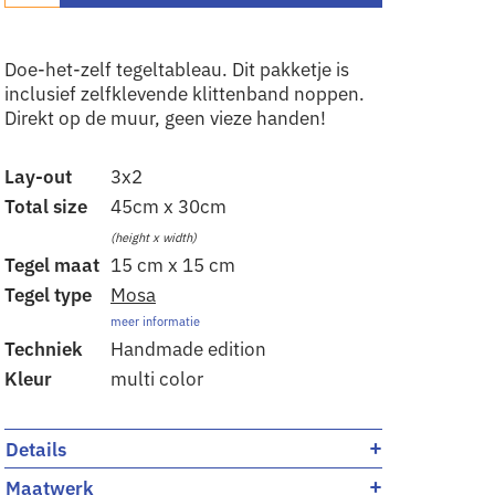
Doe-het-zelf tegeltableau. Dit pakketje is
inclusief zelfklevende klittenband noppen.
Direkt op de muur, geen vieze handen!
Lay-out
3x2
Total size
45cm x 30cm
(height x width)
Tegel maat
15 cm x 15 cm
Tegel type
Mosa
meer informatie
Techniek
Handmade edition
Kleur
multi color
+
Details
+
Maatwerk