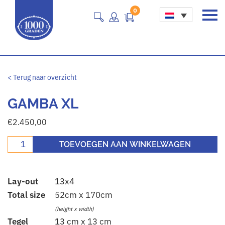
0
Main Navigation
< Terug naar overzicht
GAMBA XL
€
2.450,00
gamba xl aantal
TOEVOEGEN AAN WINKELWAGEN
Lay-out
13x4
Total size
52cm x 170cm
(height x width)
Tegel
13 cm x 13 cm