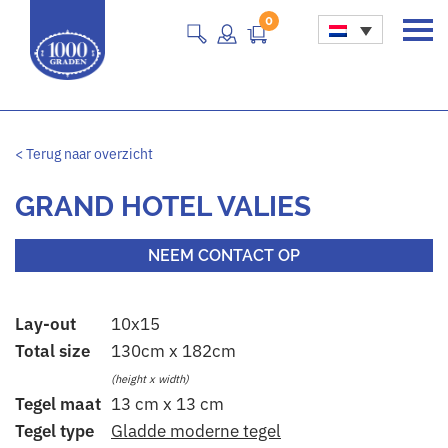
0
Main Navigation
< Terug naar overzicht
GRAND HOTEL VALIES
NEEM CONTACT OP
Lay-out
10x15
Total size
130cm x 182cm
(height x width)
Tegel maat
13 cm x 13 cm
Tegel type
Gladde moderne tegel