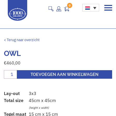
0
Main Navigation
< Terug naar overzicht
OWL
€
460,00
Owl aantal
TOEVOEGEN AAN WINKELWAGEN
Lay-out
3x3
Total size
45cm x 45cm
(height x width)
Tegel maat
15 cm x 15 cm