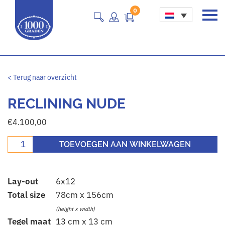
0
Main Navigation
< Terug naar overzicht
RECLINING NUDE
€
4.100,00
Reclining nude aantal
TOEVOEGEN AAN WINKELWAGEN
Lay-out
6x12
Total size
78cm x 156cm
(height x width)
Tegel maat
13 cm x 13 cm