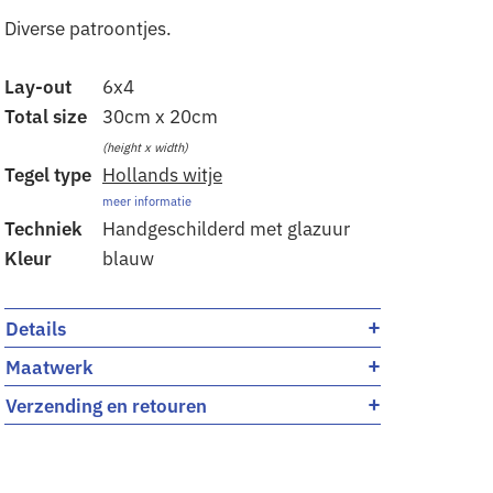
Diverse patroontjes.
Lay-out
6x4
Total size
30cm x 20cm
(height x width)
Tegel type
Hollands witje
meer informatie
Techniek
Handgeschilderd met glazuur
Kleur
blauw
+
Details
+
Maatwerk
+
Verzending en retouren