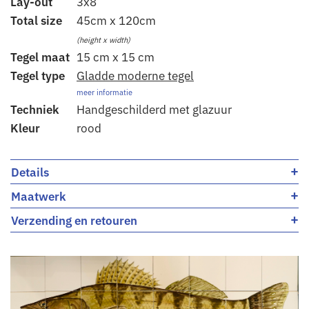
Lay-out
3x8
Total size
45cm x 120cm
(height x width)
Tegel maat
15 cm x 15 cm
Tegel type
Gladde moderne tegel
meer informatie
Techniek
Handgeschilderd met glazuur
Kleur
rood
+
Details
+
Maatwerk
+
Verzending en retouren